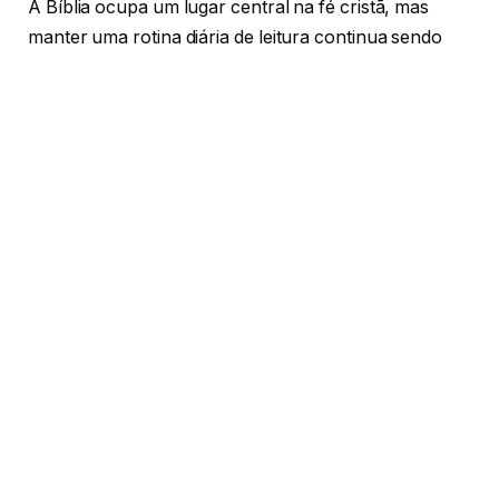
A Bíblia ocupa um lugar central na fé cristã, mas
manter uma rotina diária de leitura continua sendo
um desafio para muitos evangélicos brasileiros. Em
um cenário marcado pelo crescimento de conteúdos
digitais, redes sociais e agendas cada vez mais
intensas, cresce também a busca por orientações
sobre como desenvolver uma vida devocional
consistente.
Nos últimos dias, diferentes igrejas, ministérios e
organizações cristãs reforçaram iniciativas voltadas
ao incentivo da leitura bíblica, com planos anuais,
estudos em grupo e transmissões dedicadas às
Escrituras. O movimento revela uma preocupação
recorrente das lideranças evangélicas: aproximar os
cristãos da Palavra de Deus e fortalecer a maturidade
espiritual por meio do conhecimento bíblico.