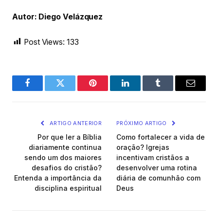
Autor: Diego Velázquez
Post Views:
133
Facebook
Twitter
Pinterest
LinkedIn
Tumblr
Email
ARTIGO ANTERIOR
PRÓXIMO ARTIGO
Por que ler a Bíblia
Como fortalecer a vida de
diariamente continua
oração? Igrejas
sendo um dos maiores
incentivam cristãos a
desafios do cristão?
desenvolver uma rotina
Entenda a importância da
diária de comunhão com
disciplina espiritual
Deus