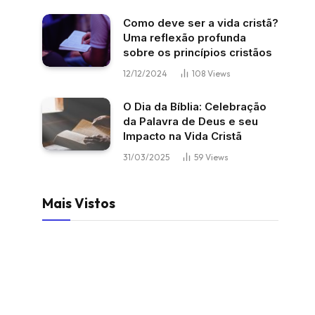
Como deve ser a vida cristã?
Uma reflexão profunda
sobre os princípios cristãos
12/12/2024
108
Views
O Dia da Bíblia: Celebração
da Palavra de Deus e seu
Impacto na Vida Cristã
31/03/2025
59
Views
Mais Vistos