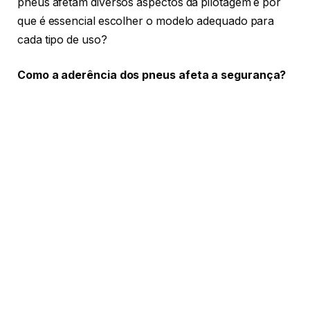
pneus afetam diversos aspectos da pilotagem e por
que é essencial escolher o modelo adequado para
cada tipo de uso?
Como a aderência dos pneus afeta a segurança?
A aderência é um dos aspectos mais importantes
quando se trata de pneus de moto. Pneus com uma
borracha de qualidade e um desenho adequado
proporcionam uma melhor aderência ao asfalto,
especialmente em condições adversas como chuva
ou estradas escorregadias. Uma aderência
insuficiente pode levar a derrapagens e perda de
controle, aumentando o risco de acidentes. Portanto,
é vital escolher pneus que ofereçam a melhor
performance de aderência para o tipo de estrada e
estilo de pilotagem que você pratica.