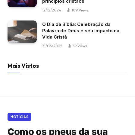
princípios cristãos
12/12/2024
109
Views
O Dia da Bíblia: Celebração da
Palavra de Deus e seu Impacto na
Vida Cristã
31/03/2025
59
Views
Mais Vistos
NOTÍCIAS
Como os pneus da sua