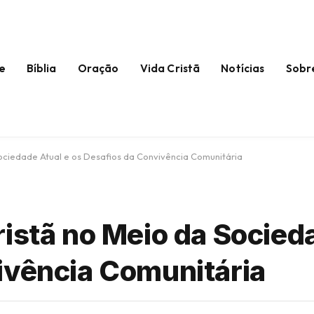
e
Bíblia
Oração
Vida Cristã
Notícias
Sobr
ociedade Atual e os Desafios da Convivência Comunitária
istã no Meio da Socied
ivência Comunitária