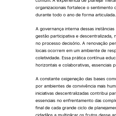
comum. A experiência de planejar metas
organizacionais fortalece o sentimento 
durante todo o ano de forma articulada.
A governança interna dessas instâncias
gestão participativa e descentralizada, 
no processo decisório. A renovação peri
locais ocorrem em um ambiente de respe
coletividade. Essa prática contínua educ
horizontais e colaborativas, essenciais
A constante oxigenação das bases comun
por ambientes de convivência mais huma
iniciativas descentralizadas contribui p
essenciais no enfrentamento das comple
final de cada grande ciclo de planejam
cidadãos a multiplicar os frutos desse a