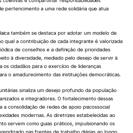
 coletivas e compartilhar responsabilidades
de pertencimento a uma rede solidária que atua
 laica também se destaca por adotar um modelo de
no qual a contribuição de cada integrante é valorizada
ódica de conselhos e a definição de prioridades
ito à diversidade, mediado pelo desejo de servir à
a os cidadãos para o exercício de lideranças
 para o amadurecimento das instituições democráticas.
itárias sinaliza um desejo profundo da população
nizados e integradores. O fortalecimento dessas
ara a consolidação de redes de apoio psicossocial
xidades modernas. As diretrizes estabelecidas ao
ento servem como guias práticos, impulsionando os
prendizado nas frentes de trabalho diárias ao longo