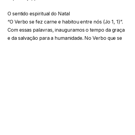
O sentido espiritual do Natal
“O Verbo se fez carne e habitou entre nós (Jo 1, 1)”.
Com essas palavras, inauguramos o tempo da graça
e da salvação para a humanidade. No Verbo que se
faz criança está a esperança de todo ser humano,
Ele que vem para iluminar a todos (cf. Jo 1, 9). Faz-se
necessário acolhermos esse grande dom do Pai,
aderindo à perene novidade que Jesus vem nos
trazer. Diante do grande mistério da Encarnação do
Verbo, precisamos a todo instante resgatar o seu
sentido autêntico, mergulhando sempre mais no
essencial desse momento central da história da
salvação.
Quando pensamos no Natal, podemos,