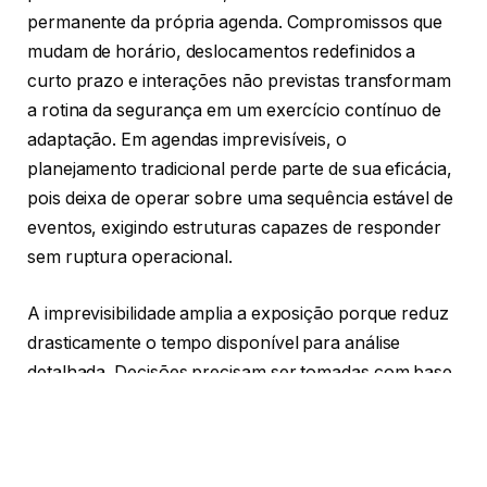
permanente da própria agenda. Compromissos que
mudam de horário, deslocamentos redefinidos a
curto prazo e interações não previstas transformam
a rotina da segurança em um exercício contínuo de
adaptação. Em agendas imprevisíveis, o
planejamento tradicional perde parte de sua eficácia,
pois deixa de operar sobre uma sequência estável de
eventos, exigindo estruturas capazes de responder
sem ruptura operacional.
A imprevisibilidade amplia a exposição porque reduz
drasticamente o tempo disponível para análise
detalhada. Decisões precisam ser tomadas com base
em cenários provisórios, muitas vezes incompletos, e
ajustadas em movimento, sem margem para
correções extensas. Nesse contexto, proteger