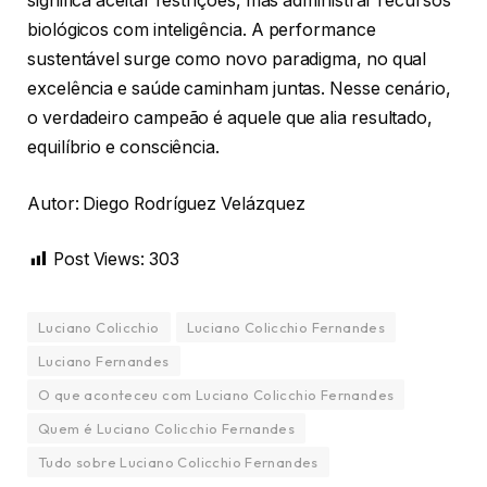
significa aceitar restrições, mas administrar recursos
biológicos com inteligência. A performance
sustentável surge como novo paradigma, no qual
excelência e saúde caminham juntas. Nesse cenário,
o verdadeiro campeão é aquele que alia resultado,
equilíbrio e consciência.
Autor: Diego Rodríguez Velázquez
Post Views:
303
Luciano Colicchio
Luciano Colicchio Fernandes
Luciano Fernandes
O que aconteceu com Luciano Colicchio Fernandes
Quem é Luciano Colicchio Fernandes
Tudo sobre Luciano Colicchio Fernandes