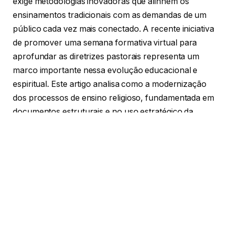
exige metodologias inovadoras que alinhem os
ensinamentos tradicionais com as demandas de um
público cada vez mais conectado. A recente iniciativa
de promover uma semana formativa virtual para
aprofundar as diretrizes pastorais representa um
marco importante nessa evolução educacional e
espiritual. Este artigo analisa como a modernização
dos processos de ensino religioso, fundamentada em
documentos estruturais e no uso estratégico da
tecnologia, fortalece o engajamento comunitário,
otimiza o trabalho dos educadores e estabelece
novos padrões para a transmissão de valores
essenciais na contemporaneidade.
A Tecnologização do Ensino e a
Renovação Pastoral