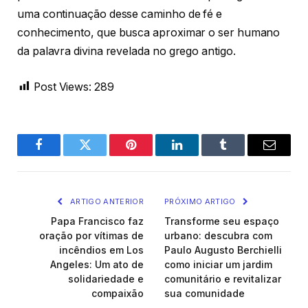
uma continuação desse caminho de fé e
conhecimento, que busca aproximar o ser humano
da palavra divina revelada no grego antigo.
Post Views:
289
Facebook
Twitter
Pinterest
LinkedIn
Tumblr
Email
ARTIGO ANTERIOR
PRÓXIMO ARTIGO
Papa Francisco faz
Transforme seu espaço
oração por vítimas de
urbano: descubra com
incêndios em Los
Paulo Augusto Berchielli
Angeles: Um ato de
como iniciar um jardim
solidariedade e
comunitário e revitalizar
compaixão
sua comunidade