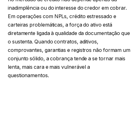
inadimplência ou do interesse do credor em cobrar.
Em operações com NPLs, crédito estressado e
carteiras problemáticas, a força do ativo está
diretamente ligada à qualidade da documentação que
o sustenta. Quando contratos, aditivos,
comprovantes, garantias e registros não formam um
conjunto sólido, a cobrança tende a se tornar mais
lenta, mais cara e mais vulnerável a
questionamentos.
Leia esse texto até o final para entender por que a
documentação ocupa papel tão decisivo nesse
cenário!
A fragilidade documental reduz a
força prática do crédito