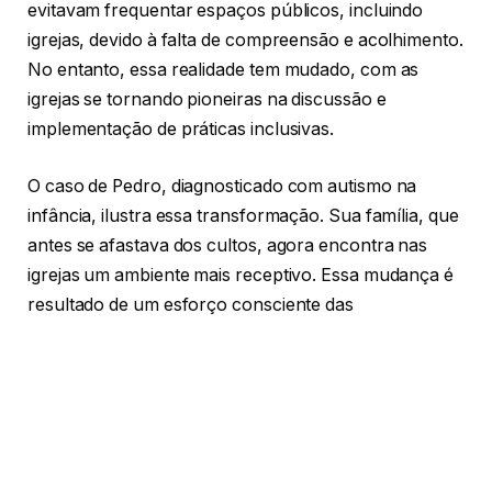
evitavam frequentar espaços públicos, incluindo
igrejas, devido à falta de compreensão e acolhimento.
No entanto, essa realidade tem mudado, com as
igrejas se tornando pioneiras na discussão e
implementação de práticas inclusivas.
O caso de Pedro, diagnosticado com autismo na
infância, ilustra essa transformação. Sua família, que
antes se afastava dos cultos, agora encontra nas
igrejas um ambiente mais receptivo. Essa mudança é
resultado de um esforço consciente das
congregações em adaptar suas práticas e espaços
para melhor acolher pessoas com autismo,
promovendo uma espiritualidade inclusiva.
Juliana, mãe de Gabriel, um menino de seis anos com
autismo, relata como sua igreja tem investido em