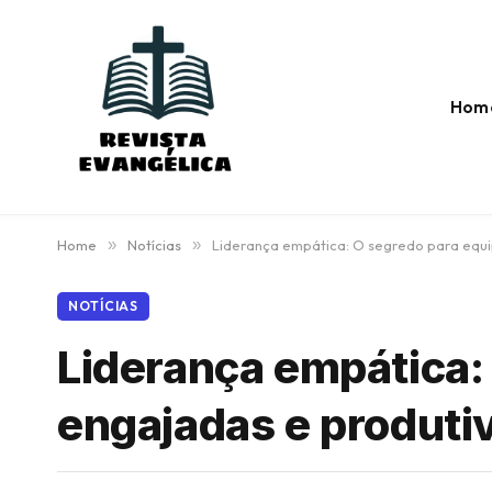
Hom
Home
»
Notícias
»
Liderança empática: O segredo para equi
NOTÍCIAS
Liderança empática:
engajadas e produti