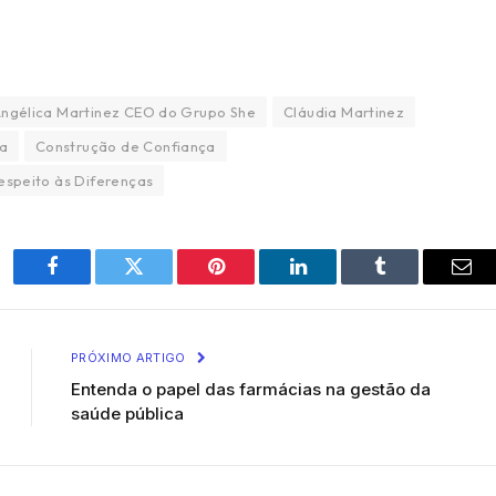
Angélica Martinez CEO do Grupo She
Cláudia Martinez
a
Construção de Confiança
espeito às Diferenças
Facebook
Twitter
Pinterest
LinkedIn
Tumblr
Ema
PRÓXIMO ARTIGO
Entenda o papel das farmácias na gestão da
saúde pública