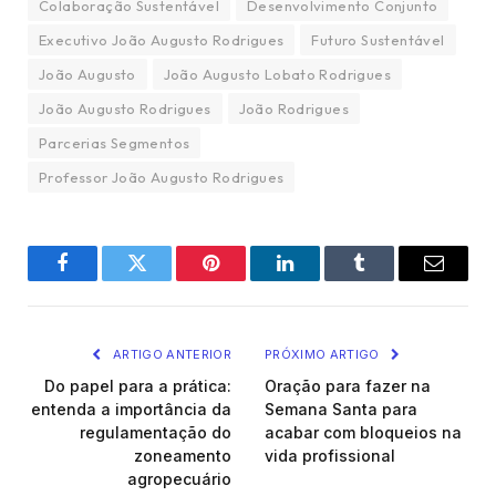
Colaboração Sustentável
Desenvolvimento Conjunto
Executivo João Augusto Rodrigues
Futuro Sustentável
João Augusto
João Augusto Lobato Rodrigues
João Augusto Rodrigues
João Rodrigues
Parcerias Segmentos
Professor João Augusto Rodrigues
Facebook
Twitter
Pinterest
LinkedIn
Tumblr
Email
ARTIGO ANTERIOR
PRÓXIMO ARTIGO
Do papel para a prática:
Oração para fazer na
entenda a importância da
Semana Santa para
regulamentação do
acabar com bloqueios na
zoneamento
vida profissional
agropecuário