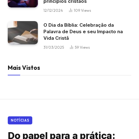
princípios cristãos
12/12/2024
109
Views
O Dia da Bíblia: Celebração da
Palavra de Deus e seu Impacto na
Vida Cristã
31/03/2025
59
Views
Mais Vistos
NOTÍCIAS
Do papel para a prática: