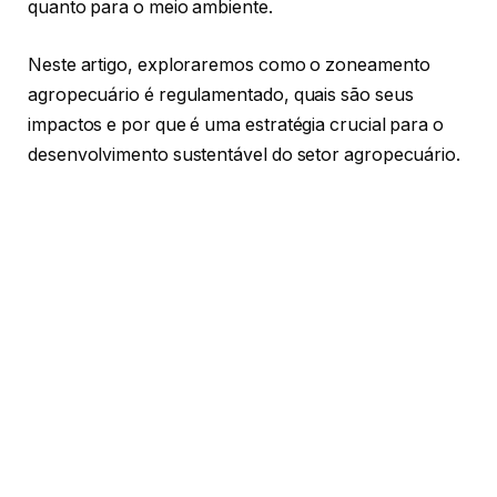
quanto para o meio ambiente.
Neste artigo, exploraremos como o zoneamento
agropecuário é regulamentado, quais são seus
impactos e por que é uma estratégia crucial para o
desenvolvimento sustentável do setor agropecuário.
Como o zoneamento agropecuário é
regulamentado?
Como explica o consultor Antonio Augusto de Souza
Coelho, o zoneamento agropecuário é
regulamentado por uma combinação de leis, normas
e diretrizes que variam conforme o país e a região.
Em muitos lugares, a legislação é criada para
classificar as terras em diferentes categorias, como
áreas agrícolas, pastagens e áreas de preservação