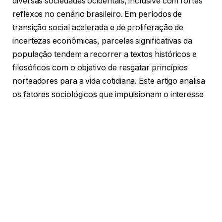
diversas sociedades ocidentais, inclusive com fortes
reflexos no cenário brasileiro. Em períodos de
transição social acelerada e de proliferação de
incertezas econômicas, parcelas significativas da
população tendem a recorrer a textos históricos e
filosóficos com o objetivo de resgatar princípios
norteadores para a vida cotidiana. Este artigo analisa
os fatores sociológicos que impulsionam o interesse
renovado pelo texto bíblico em grandes potências
internacionais, os reflexos desse movimento no
comportamento do leitor digital e o papel das
plataformas jornalísticas especializadas na difusão de
análises bem fundamentadas sobre espiritualidade e
bem-estar social. Ao longo da abordagem,
discutiremos como a tecnologia facilita o acesso a
esses escritos e a importância de canais isentos no
esclarecimento das pautas comunitárias.